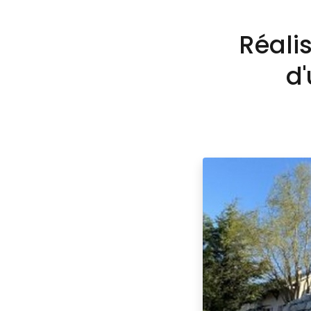
Réali
d