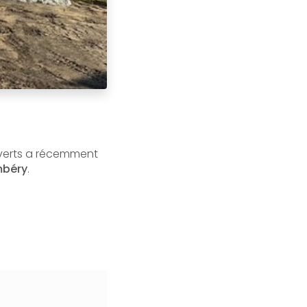
 verts a récemment
mbéry
.