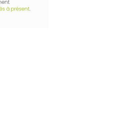
ment
ès à présent
.