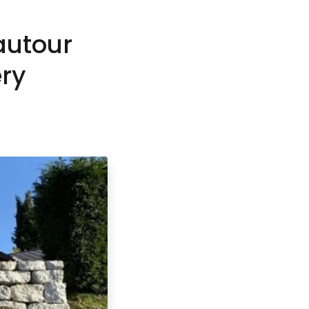
Création végétale
autour
ry