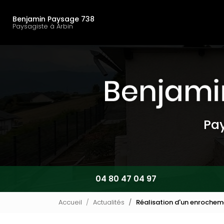
Navigation principal
Aller
au
Benjamin Paysage 738
contenu
Paysagiste à Arbin
principal
Pay
04 80 47 04 97
Accueil
Actualités
Réalisation d'un enroche