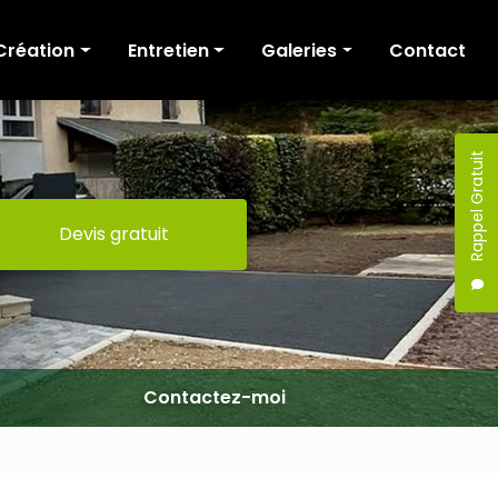
Création
Entretien
Galeries
Contact
Cour et allée
Tonte
Création
Terrasse
Fauchage / Broyage
Entretien
Rappel Gratuit
Murs de soutènement
Taille de haies
Devis gratuit
Escaliers
Elagage / Abattage
Portail
Clôture
Maçonnerie
Terrassement
Contactez-moi
Pergola
Mobilier extérieur