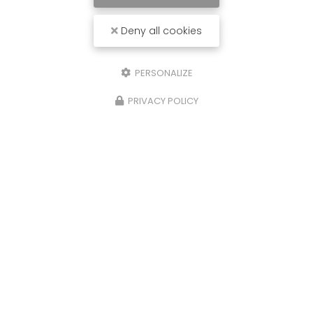
paysagiste vers Le-Cheylas
est intervenu chez
un particulier pour…
Deny all cookies
Toute l'actualité
PERSONALIZE
PRIVACY POLICY
Paysagiste à Arbin
225 avenue des Fusillés
73800 ARBIN