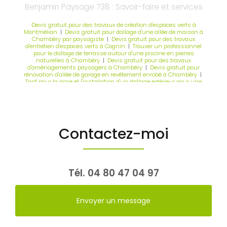
Benjamin Paysage 738 : Savoir-faire et services
Devis gratuit pour des travaux de création d'espaces verts à
Montmélian
|
Devis gratuit pour dallage d'une allée de maison à
Chambéry par paysagiste
|
Devis gratuit pour des travaux
d'entretien d'espaces verts à Cognin
|
Trouver un professionnel
pour le dallage de terrasse autour d'une piscine en pierres
naturelles à Chambéry
|
Devis gratuit pour des travaux
d'aménagements paysagers à Chambéry
|
Devis gratuit pour
rénovation d'allée de garage en revêtement enrobé à Chambéry
|
Tarif pour la pose et l'installation d'un dallage extérieur pour une
terrasse à Chambéry
|
Entreprise spécialisée dans le pavage
extérieur en pierres naturelles à Chambéry
Contactez-moi
Tél.
04 80 47 04 97
Envoyer un message