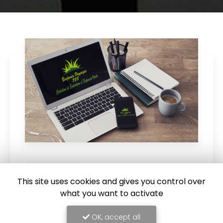
13/03/2024
This site uses cookies and gives you control over
Taille de haies chez un particulier à
Le-Cheylas
what you want to activate
Benjamin Paysage 738 a réalisé une
taille de
OK, accept all
haies chez un particulier vers Le-Cheylas.
Votre