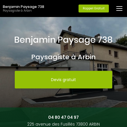
Aller
Benjamin Paysage 738
au
Rappel Gratuit
Paysagiste à Arbin
contenu
principal
Paysagiste à Arbin
Devis gratuit
04 80 47 04 97
225 avenue des Fusillés 73800 ARBIN