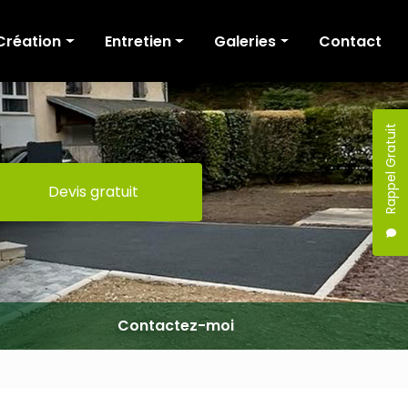
Création
Entretien
Galeries
Contact
Cour et allée
Tonte
Création
Terrasse
Fauchage / Broyage
Entretien
Rappel Gratuit
Murs de soutènement
Taille de haies
Devis gratuit
Escaliers
Elagage / Abattage
Portail
Clôture
Maçonnerie
Terrassement
Contactez-moi
Pergola
Mobilier extérieur