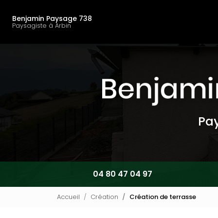
Navigation principal
Aller
au
Benjamin Paysage 738
contenu
Paysagiste à Arbin
principal
Pay
04 80 47 04 97
Accueil
Création
Création de terrasse