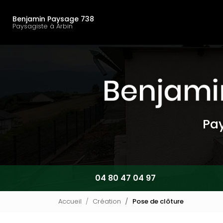
Navigation principal
Aller
au
Benjamin Paysage 738
contenu
Paysagiste à Arbin
principal
Pay
04 80 47 04 97
Accueil
Création
Pose de clôture