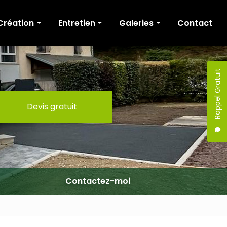
Création
Entretien
Galeries
Contact
Cour et allée
Tonte
Création
Terrasse
Fauchage / Broyage
Entretien
Rappel Gratuit
Murs de soutènement
Taille de haies
Devis gratuit
Escaliers
Elagage / Abattage
Portail
Clôture
Maçonnerie
Terrassement
Contactez-moi
Pergola
Mobilier extérieur