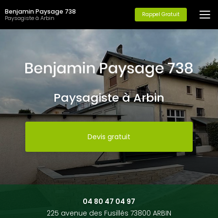
Aller
Benjamin Paysage 738
au
Rappel Gratuit
Paysagiste à Arbin
contenu
principal
Paysagiste à Arbin
Devis gratuit
04 80 47 04 97
225 avenue des Fusillés 73800 ARBIN