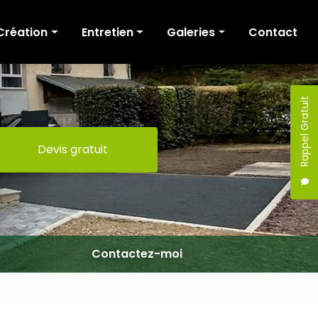
Création
Entretien
Galeries
Contact
Cour et allée
Tonte
Création
Terrasse
Fauchage / Broyage
Entretien
Rappel Gratuit
Murs de soutènement
Taille de haies
Devis gratuit
Escaliers
Elagage / Abattage
Portail
Clôture
Maçonnerie
Terrassement
Contactez-moi
Pergola
Mobilier extérieur