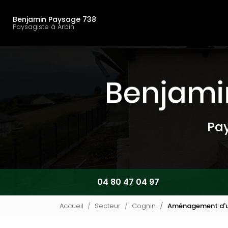
Navigation principal
Aller
au
Benjamin Paysage 738
contenu
Paysagiste à Arbin
principal
Pay
04 80 47 04 97
Accueil
Secteur
Cognin
Aménagement d'un