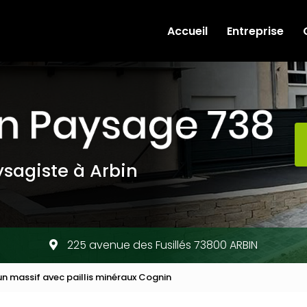
e
Accueil
Entreprise
sagiste à Arbin
225 avenue des Fusillés 73800 ARBIN
 massif avec paillis minéraux Cognin