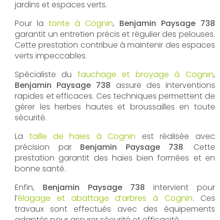
jardins et espaces verts.
Pour la
tonte à Cognin
,
Benjamin Paysage 738
garantit un entretien précis et régulier des pelouses.
Cette prestation contribue à maintenir des espaces
verts impeccables.
Spécialiste du
fauchage et broyage à Cognin
,
Benjamin Paysage 738
assure des interventions
rapides et efficaces. Ces techniques permettent de
gérer les herbes hautes et broussailles en toute
sécurité.
La
taille de haies à Cognin
est réalisée avec
précision par
Benjamin Paysage 738
. Cette
prestation garantit des haies bien formées et en
bonne santé.
Enfin,
Benjamin Paysage 738
intervient pour
l’
élagage et abattage d’arbres à Cognin
. Ces
travaux sont effectués avec des équipements
adaptés pour assurer sécurité et efficacité.