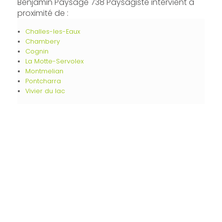
Benjamin Paysage 738 Paysagiste intervient à
proximité de :
Challes-les-Eaux
Chambery
Cognin
La Motte-Servolex
Montmelian
Pontcharra
Vivier du lac