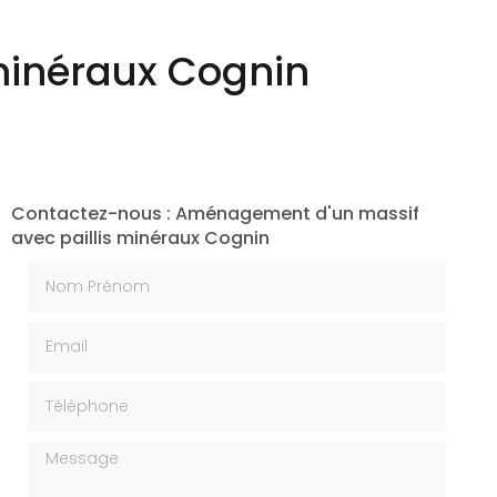
Création végétale
minéraux Cognin
Contactez-nous : Aménagement d'un massif
avec paillis minéraux Cognin
Nom Prénom
Email
Téléphone
Message