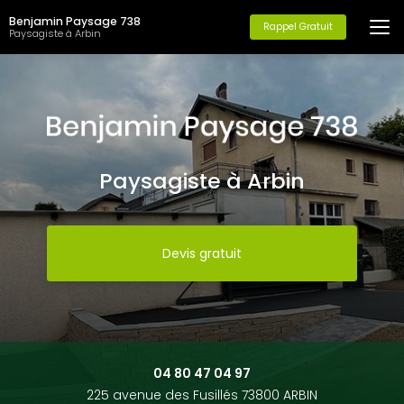
Aller
Benjamin Paysage 738
au
Rappel Gratuit
Paysagiste à Arbin
contenu
principal
Paysagiste à Arbin
Devis gratuit
04 80 47 04 97
225 avenue des Fusillés 73800 ARBIN