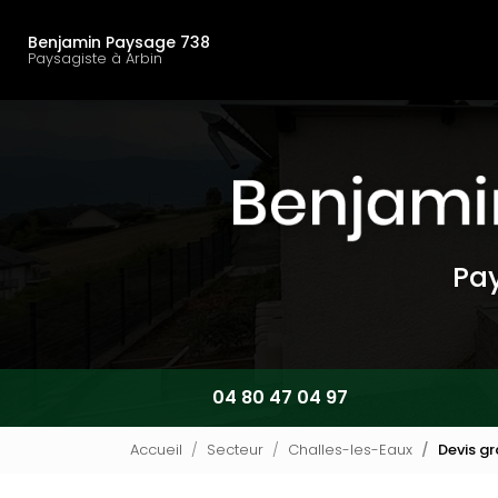
Navigation principal
Aller
au
Benjamin Paysage 738
contenu
Paysagiste à Arbin
principal
Pay
04 80 47 04 97
Accueil
Secteur
Challes-les-Eaux
Devis gr