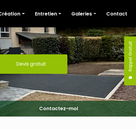
Création
Entretien
Galeries
Contact
Cour et allée
Tonte
Création
Terrasse
Fauchage / Broyage
Entretien
Rappel Gratuit
Murs de soutènement
Taille de haies
Devis gratuit
Escaliers
Elagage / Abattage
Portail
Clôture
Maçonnerie
Terrassement
Contactez-moi
Pergola
Mobilier extérieur