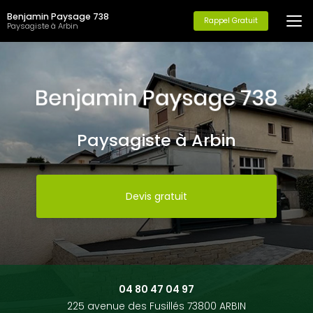
Aller
Benjamin Paysage 738
au
Rappel Gratuit
Paysagiste à Arbin
contenu
principal
Paysagiste à Arbin
Devis gratuit
04 80 47 04 97
225 avenue des Fusillés 73800 ARBIN