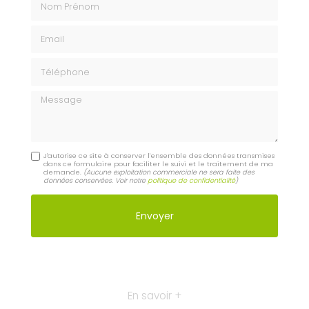
Email
Téléphone
Message
J'autorise ce site à conserver l'ensemble des données transmises
dans ce formulaire pour faciliter le suivi et le traitement de ma
demande.
(Aucune exploitation commerciale ne sera faite des
données conservées. Voir notre
politique de confidentialité
)
En savoir +