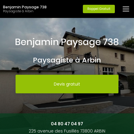
Aller
Benjamin Paysage 738
au
Rappel Gratuit
Paysagiste à Arbin
contenu
principal
Paysagiste à Arbin
Devis gratuit
04 80 47 04 97
225 avenue des Fusillés 73800 ARBIN