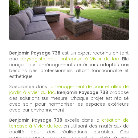
Benjamin Paysage 738
est un expert reconnu en tant
que
paysagiste pour entreprise à Vivier du lac
. Elle
conçoit des aménagements extérieurs adaptés aux
besoins des professionnels, alliant fonctionnalité et
esthétique.
Spécialisée dans l’
aménagement de cour et allée de
jardin à Vivier du lac
,
Benjamin Paysage 738
propose
des solutions sur mesure. Chaque projet est réalisé
avec soin pour harmoniser les espaces extérieurs
avec leur environnement.
Benjamin Paysage 738
excelle dans la
création de
terrasse à Vivier du lac
, en utilisant des matériaux de
qualité pour des réalisations durables. Ces
aménagements ajoutent confort et style à vos