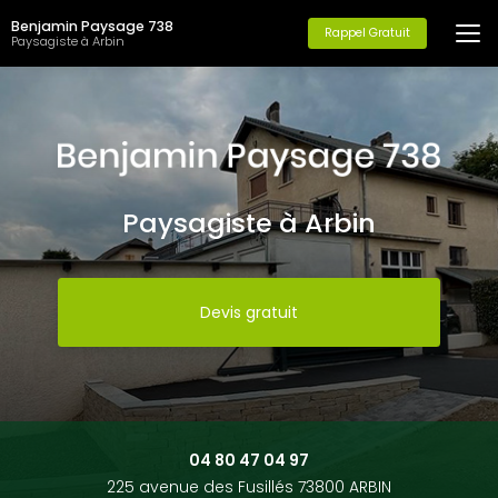
Aller
Benjamin Paysage 738
au
Rappel Gratuit
Paysagiste à Arbin
contenu
principal
Paysagiste à Arbin
Devis gratuit
04 80 47 04 97
225 avenue des Fusillés 73800 ARBIN