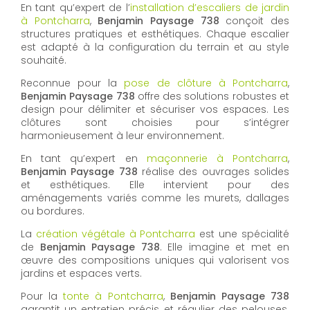
En tant qu’expert de l’
installation d’escaliers de jardin
à Pontcharra
,
Benjamin Paysage 738
conçoit des
structures pratiques et esthétiques. Chaque escalier
est adapté à la configuration du terrain et au style
souhaité.
Reconnue pour la
pose de clôture à Pontcharra
,
Benjamin Paysage 738
offre des solutions robustes et
design pour délimiter et sécuriser vos espaces. Les
clôtures sont choisies pour s’intégrer
harmonieusement à leur environnement.
En tant qu’expert en
maçonnerie à Pontcharra
,
Benjamin Paysage 738
réalise des ouvrages solides
et esthétiques. Elle intervient pour des
aménagements variés comme les murets, dallages
ou bordures.
La
création végétale à Pontcharra
est une spécialité
de
Benjamin Paysage 738
. Elle imagine et met en
œuvre des compositions uniques qui valorisent vos
jardins et espaces verts.
Pour la
tonte à Pontcharra
,
Benjamin Paysage 738
garantit un entretien précis et régulier des pelouses.