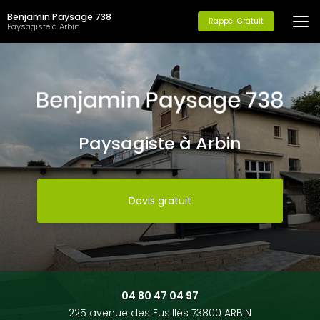
Aller
Benjamin Paysage 738
au
Rappel Gratuit
Paysagiste à Arbin
contenu
principal
Paysagiste à Arbin
Devis gratuit
04 80 47 04 97
225 avenue des Fusillés 73800 ARBIN