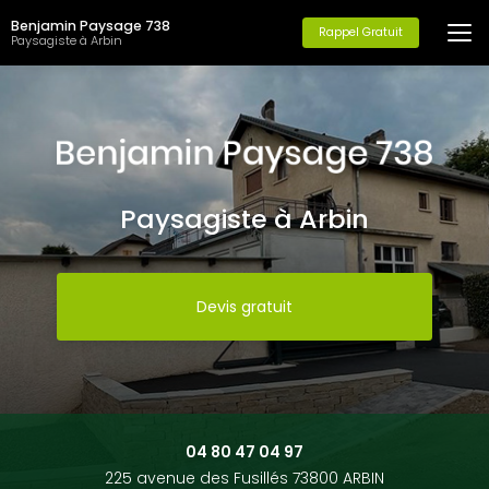
Aller
Benjamin Paysage 738
au
Rappel Gratuit
Paysagiste à Arbin
contenu
principal
Paysagiste à Arbin
Devis gratuit
04 80 47 04 97
225 avenue des Fusillés 73800 ARBIN