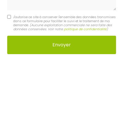
J'autorise ce site à conserver l'ensemble des données transmises
dans ce formulaire pour faciliter le suivi et le traitement de ma
demande.
(Aucune exploitation commerciale ne sera faite des
données conservées. Voir notre
politique de confidentialité
)