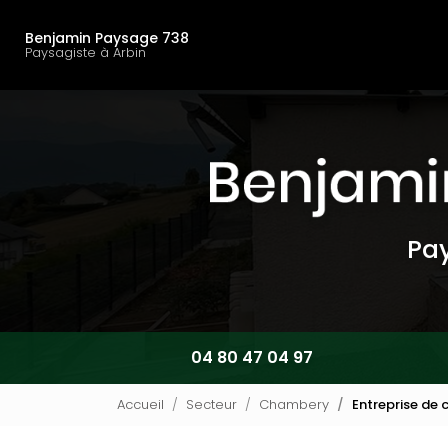
Navigation principal
Aller
au
Benjamin Paysage 738
contenu
Paysagiste à Arbin
principal
Pay
04 80 47 04 97
Accueil
Secteur
Chambery
Entreprise de