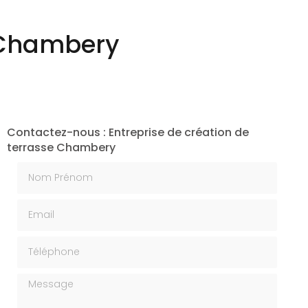
Création végétale
e Chambery
Contactez-nous : Entreprise de création de
terrasse Chambery
Nom Prénom
Email
Téléphone
Message