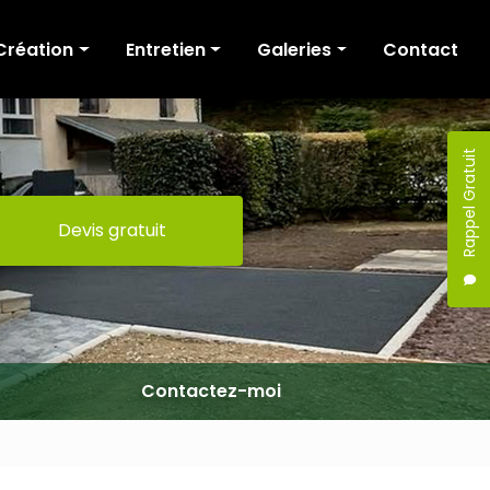
Création
Entretien
Galeries
Contact
Cour et allée
Tonte
Création
Terrasse
Fauchage / Broyage
Entretien
Rappel Gratuit
Murs de soutènement
Taille de haies
Devis gratuit
Escaliers
Elagage / Abattage
Portail
Clôture
Maçonnerie
Terrassement
Contactez-moi
Pergola
Mobilier extérieur