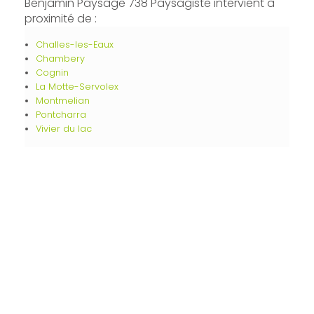
Benjamin Paysage 738 Paysagiste intervient à
proximité de :
Challes-les-Eaux
Chambery
Cognin
La Motte-Servolex
Montmelian
Pontcharra
Vivier du lac