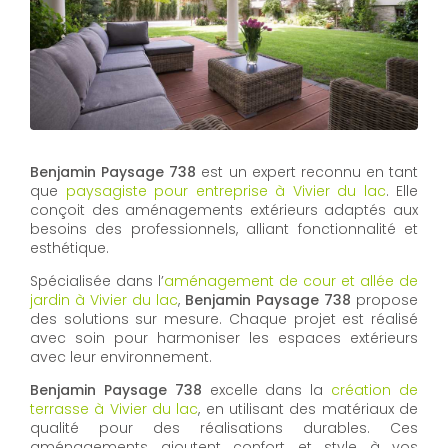
Benjamin Paysage 738
est un expert reconnu en tant
que
paysagiste pour entreprise à Vivier du lac
. Elle
conçoit des aménagements extérieurs adaptés aux
besoins des professionnels, alliant fonctionnalité et
esthétique.
Spécialisée dans l’
aménagement de cour et allée de
jardin à Vivier du lac
,
Benjamin Paysage 738
propose
des solutions sur mesure. Chaque projet est réalisé
avec soin pour harmoniser les espaces extérieurs
avec leur environnement.
Benjamin Paysage 738
excelle dans la
création de
terrasse à Vivier du lac
, en utilisant des matériaux de
qualité pour des réalisations durables. Ces
aménagements ajoutent confort et style à vos