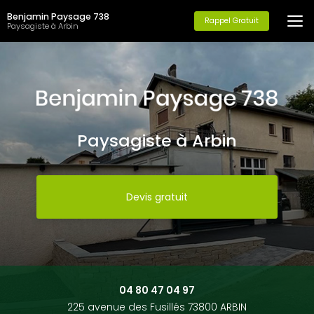
Aller
Benjamin Paysage 738
au
Rappel Gratuit
Paysagiste à Arbin
contenu
principal
Paysagiste à Arbin
Devis gratuit
04 80 47 04 97
225 avenue des Fusillés 73800 ARBIN