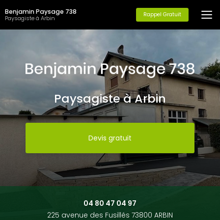
Aller
Benjamin Paysage 738
au
Rappel Gratuit
Paysagiste à Arbin
contenu
principal
Paysagiste à Arbin
Devis gratuit
04 80 47 04 97
225 avenue des Fusillés 73800 ARBIN