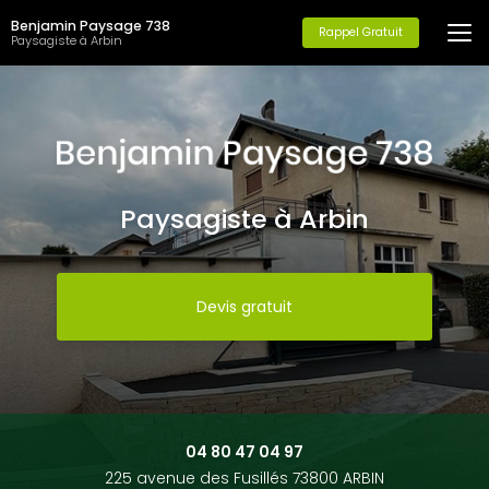
Aller
Benjamin Paysage 738
au
Rappel Gratuit
Paysagiste à Arbin
contenu
principal
Paysagiste à Arbin
Devis gratuit
04 80 47 04 97
225 avenue des Fusillés 73800 ARBIN