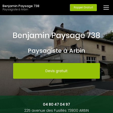
Aller
Benjamin Paysage 738
au
Rappel Gratuit
Paysagiste à Arbin
contenu
principal
Paysagiste à Arbin
Devis gratuit
04 80 47 04 97
225 avenue des Fusillés 73800 ARBIN