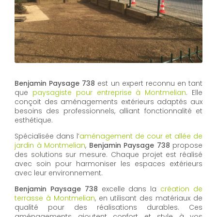
Benjamin Paysage 738
est un expert reconnu en tant
que
paysagiste pour entreprise à Montmelian
. Elle
conçoit des aménagements extérieurs adaptés aux
besoins des professionnels, alliant fonctionnalité et
esthétique.
Spécialisée dans l’
aménagement de cour et allée de
jardin à Montmelian
,
Benjamin Paysage 738
propose
des solutions sur mesure. Chaque projet est réalisé
avec soin pour harmoniser les espaces extérieurs
avec leur environnement.
Benjamin Paysage 738
excelle dans la
création de
terrasse à Montmelian
, en utilisant des matériaux de
qualité pour des réalisations durables. Ces
aménagements ajoutent confort et style à vos