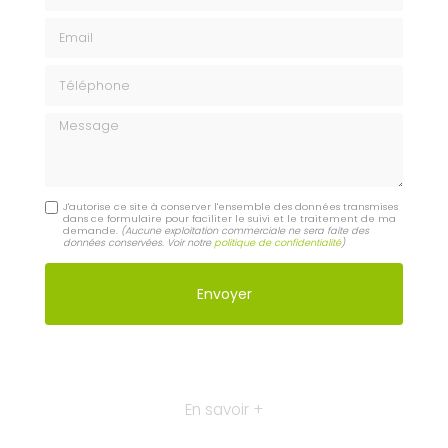
Email
Téléphone
Message
J'autorise ce site à conserver l'ensemble des données transmises
dans ce formulaire pour faciliter le suivi et le traitement de ma
demande.
(Aucune exploitation commerciale ne sera faite des
données conservées. Voir notre
politique de confidentialité
)
En savoir +