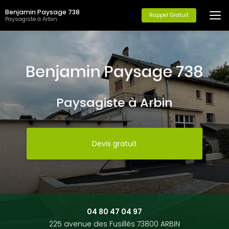
Aller
Benjamin Paysage 738
au
Rappel Gratuit
Paysagiste à Arbin
contenu
principal
Paysagiste à Arbin
Devis gratuit
04 80 47 04 97
225 avenue des Fusillés 73800 ARBIN