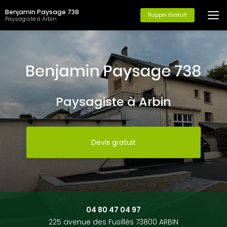
Aller
Benjamin Paysage 738
au
Rappel Gratuit
Paysagiste à Arbin
contenu
principal
Paysagiste à Arbin
Devis gratuit
04 80 47 04 97
225 avenue des Fusillés 73800 ARBIN