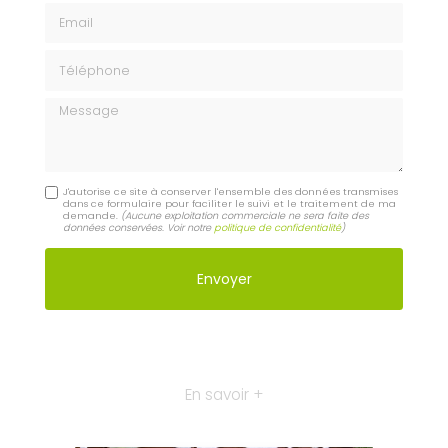
Email
Téléphone
Message
J'autorise ce site à conserver l'ensemble des données transmises
dans ce formulaire pour faciliter le suivi et le traitement de ma
demande.
(Aucune exploitation commerciale ne sera faite des
données conservées. Voir notre
politique de confidentialité
)
En savoir +