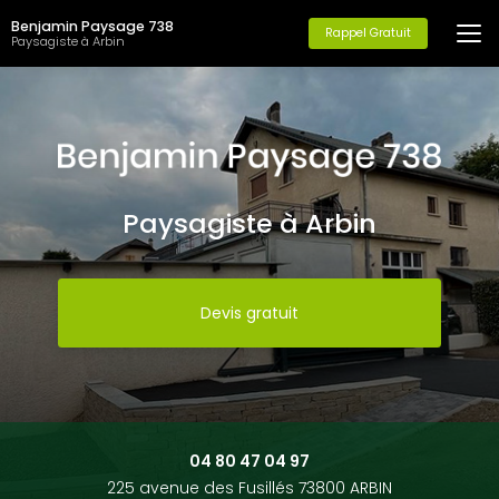
Aller
Benjamin Paysage 738
au
Rappel Gratuit
Paysagiste à Arbin
contenu
principal
Paysagiste à Arbin
Devis gratuit
04 80 47 04 97
225 avenue des Fusillés 73800 ARBIN