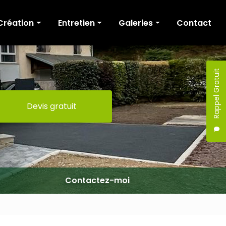
Création
Entretien
Galeries
Contact
Cour et allée
Tonte
Création
Terrasse
Fauchage / Broyage
Entretien
Rappel Gratuit
Murs de soutènement
Taille de haies
Devis gratuit
Escaliers
Elagage / Abattage
Portail
Clôture
Maçonnerie
Terrassement
Contactez-moi
Pergola
Mobilier extérieur