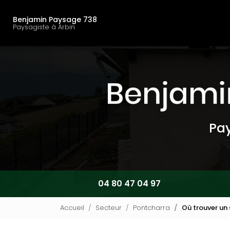
Navigation principal
Aller
au
Benjamin Paysage 738
contenu
Paysagiste à Arbin
principal
Pay
04 80 47 04 97
Accueil
Secteur
Pontcharra
Où trouver un 