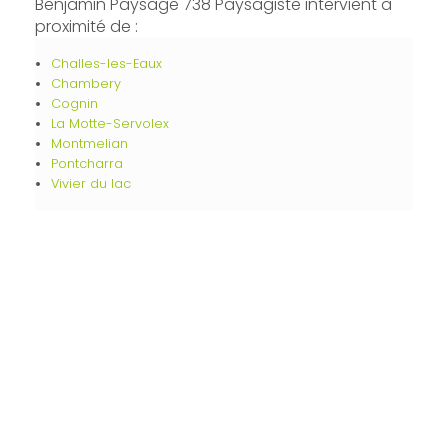
Benjamin Paysage 738 Paysagiste intervient à
proximité de :
Challes-les-Eaux
Chambery
Cognin
La Motte-Servolex
Montmelian
Pontcharra
Vivier du lac