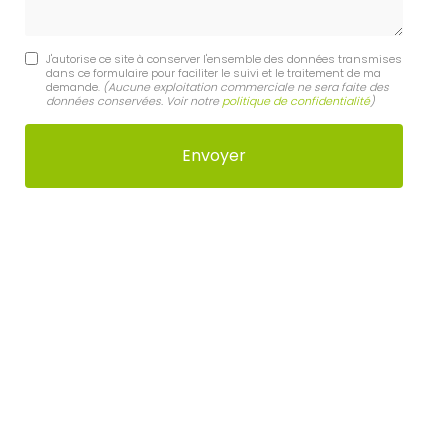
J'autorise ce site à conserver l'ensemble des données transmises
dans ce formulaire pour faciliter le suivi et le traitement de ma
demande.
(Aucune exploitation commerciale ne sera faite des
données conservées. Voir notre
politique de confidentialité
)