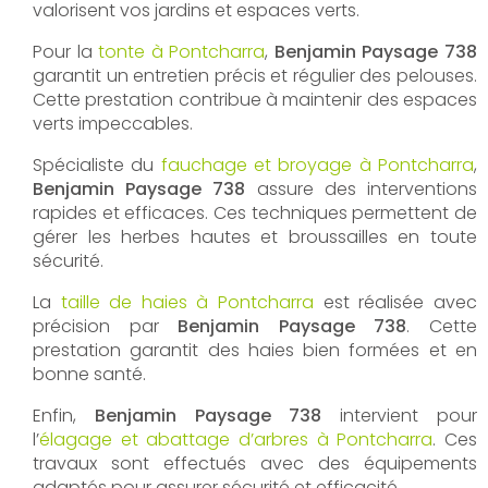
valorisent vos jardins et espaces verts.
Pour la
tonte à Pontcharra
,
Benjamin Paysage 738
garantit un entretien précis et régulier des pelouses.
Cette prestation contribue à maintenir des espaces
verts impeccables.
Spécialiste du
fauchage et broyage à Pontcharra
,
Benjamin Paysage 738
assure des interventions
rapides et efficaces. Ces techniques permettent de
gérer les herbes hautes et broussailles en toute
sécurité.
La
taille de haies à Pontcharra
est réalisée avec
précision par
Benjamin Paysage 738
. Cette
prestation garantit des haies bien formées et en
bonne santé.
Enfin,
Benjamin Paysage 738
intervient pour
l’
élagage et abattage d’arbres à Pontcharra
. Ces
travaux sont effectués avec des équipements
adaptés pour assurer sécurité et efficacité.