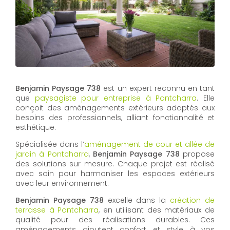
Benjamin Paysage 738
est un expert reconnu en tant
que
paysagiste pour entreprise à Pontcharra
. Elle
conçoit des aménagements extérieurs adaptés aux
besoins des professionnels, alliant fonctionnalité et
esthétique.
Spécialisée dans l’
aménagement de cour et allée de
jardin à Pontcharra
,
Benjamin Paysage 738
propose
des solutions sur mesure. Chaque projet est réalisé
avec soin pour harmoniser les espaces extérieurs
avec leur environnement.
Benjamin Paysage 738
excelle dans la
création de
terrasse à Pontcharra
, en utilisant des matériaux de
qualité pour des réalisations durables. Ces
aménagements ajoutent confort et style à vos