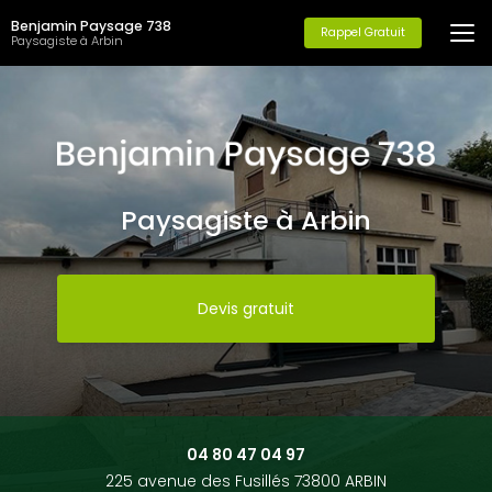
Aller
Benjamin Paysage 738
au
Rappel Gratuit
Paysagiste à Arbin
contenu
principal
Paysagiste à Arbin
Devis gratuit
04 80 47 04 97
225 avenue des Fusillés 73800 ARBIN