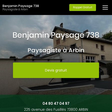
Aller
Benjamin Paysage 738
au
Rappel Gratuit
Paysagiste à Arbin
contenu
principal
Paysagiste à Arbin
Devis gratuit
04 80 47 04 97
225 avenue des Fusillés 73800 ARBIN