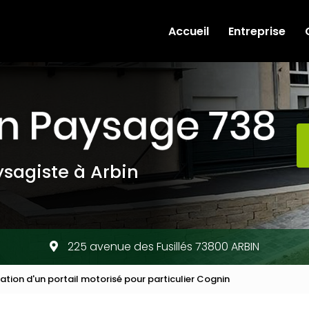
e
Accueil
Entreprise
sagiste à Arbin
225 avenue des Fusillés 73800 ARBIN
llation d'un portail motorisé pour particulier Cognin