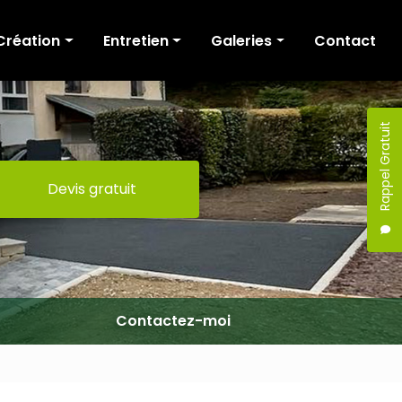
Création
Entretien
Galeries
Contact
Cour et allée
Tonte
Création
Terrasse
Fauchage / Broyage
Entretien
Rappel Gratuit
Murs de soutènement
Taille de haies
Devis gratuit
Escaliers
Elagage / Abattage
Portail
Clôture
Maçonnerie
Terrassement
Contactez-moi
Pergola
Mobilier extérieur