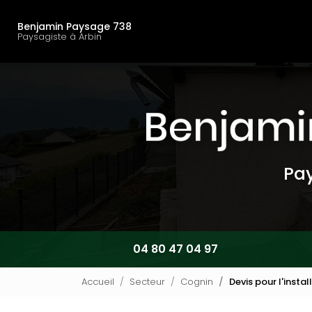
Navigation principal
Aller
au
Benjamin Paysage 738
contenu
Paysagiste à Arbin
principal
Pay
04 80 47 04 97
Accueil
Secteur
Cognin
Devis pour l'insta