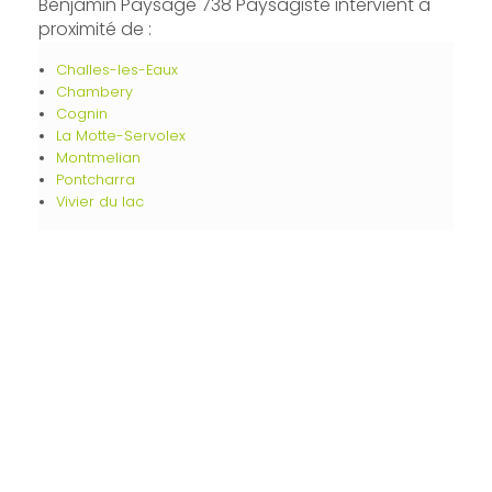
Benjamin Paysage 738 Paysagiste intervient à
proximité de :
Challes-les-Eaux
Chambery
Cognin
La Motte-Servolex
Montmelian
Pontcharra
Vivier du lac