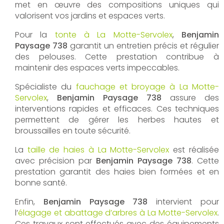
met en œuvre des compositions uniques qui
valorisent vos jardins et espaces verts.
Pour la
tonte à La Motte-Servolex
,
Benjamin
Paysage 738
garantit un entretien précis et régulier
des pelouses. Cette prestation contribue à
maintenir des espaces verts impeccables.
Spécialiste du
fauchage et broyage à La Motte-
Servolex
,
Benjamin Paysage 738
assure des
interventions rapides et efficaces. Ces techniques
permettent de gérer les herbes hautes et
broussailles en toute sécurité.
La
taille de haies à La Motte-Servolex
est réalisée
avec précision par
Benjamin Paysage 738
. Cette
prestation garantit des haies bien formées et en
bonne santé.
Enfin,
Benjamin Paysage 738
intervient pour
l’
élagage et abattage d’arbres à La Motte-Servolex
.
Ces travaux sont effectués avec des équipements