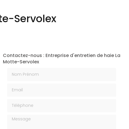
Création végétale
tte-Servolex
Contactez-nous : Entreprise d'entretien de haie La
Motte-Servolex
Nom Prénom
Email
Téléphone
Message