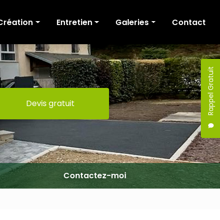
Création
Entretien
Galeries
Contact
Cour et allée
Tonte
Création
Terrasse
Fauchage / Broyage
Entretien
Rappel Gratuit
Murs de soutènement
Taille de haies
Devis gratuit
Escaliers
Elagage / Abattage
Portail
Clôture
Maçonnerie
Terrassement
Contactez-moi
Pergola
Mobilier extérieur