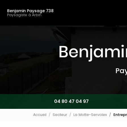
Navigation principal
Aller
au
Benjamin Paysage 738
contenu
Paysagiste à Arbin
principal
Pay
04 80 47 04 97
Accueil
Secteur
La Motte-Servolex
Entrepr