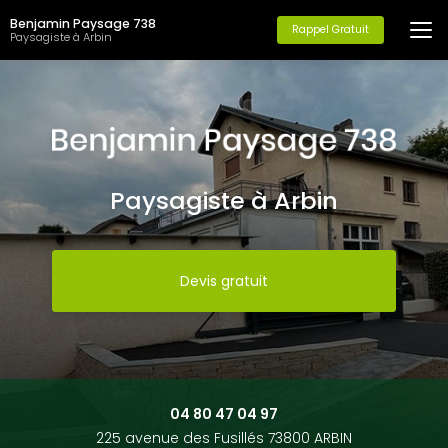
Aller
Benjamin Paysage 738
au
Rappel Gratuit
Paysagiste à Arbin
contenu
principal
Paysagiste à Arbin
Devis gratuit
04 80 47 04 97
225 avenue des Fusillés 73800 ARBIN