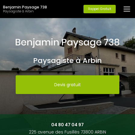
Aller
Benjamin Paysage 738
au
Rappel Gratuit
Paysagiste à Arbin
contenu
principal
Paysagiste à Arbin
Devis gratuit
04 80 47 04 97
225 avenue des Fusillés 73800 ARBIN