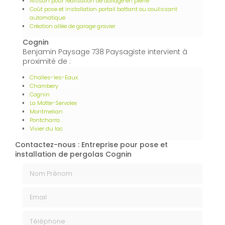
Artisan pour réalisation de dallage en pierre
Coût pose et installation portail battant ou coulissant
automatique
Création allée de garage gravier
Cognin
Benjamin Paysage 738 Paysagiste intervient à
proximité de :
Challes-les-Eaux
Chambery
Cognin
La Motte-Servolex
Montmelian
Pontcharra
Vivier du lac
Contactez-nous : Entreprise pour pose et
installation de pergolas Cognin
Nom Prénom
Email
Téléphone