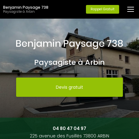
Aller
Benjamin Paysage 738
au
Rappel Gratuit
Paysagiste à Arbin
contenu
principal
Paysagiste à Arbin
Devis gratuit
04 80 47 04 97
225 avenue des Fusillés 73800 ARBIN