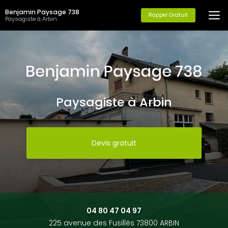
Aller
Benjamin Paysage 738
au
Rappel Gratuit
Paysagiste à Arbin
contenu
principal
Paysagiste à Arbin
Devis gratuit
04 80 47 04 97
225 avenue des Fusillés 73800 ARBIN