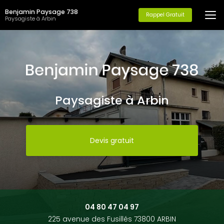
Aller
Benjamin Paysage 738
au
Rappel Gratuit
Paysagiste à Arbin
contenu
principal
Paysagiste à Arbin
Devis gratuit
04 80 47 04 97
225 avenue des Fusillés 73800 ARBIN