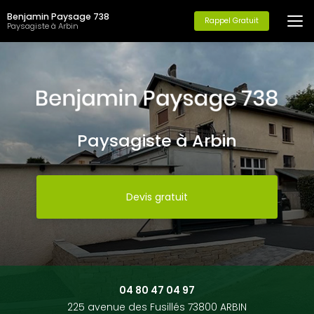
Aller
Benjamin Paysage 738
au
Rappel Gratuit
Paysagiste à Arbin
contenu
principal
Paysagiste à Arbin
Devis gratuit
04 80 47 04 97
225 avenue des Fusillés 73800 ARBIN