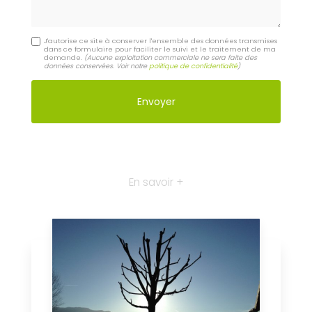
J'autorise ce site à conserver l'ensemble des données transmises
dans ce formulaire pour faciliter le suivi et le traitement de ma
demande.
(Aucune exploitation commerciale ne sera faite des
données conservées. Voir notre
politique de confidentialité
)
En savoir +