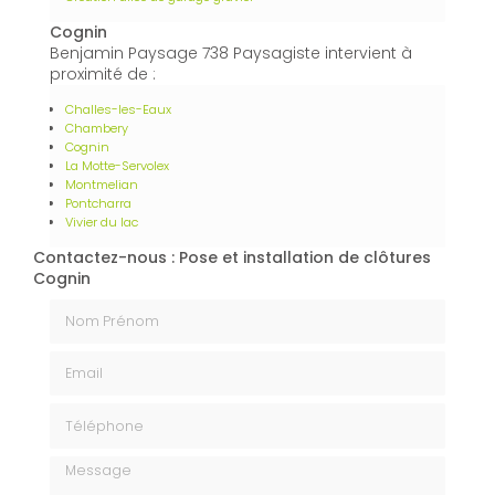
Cognin
Benjamin Paysage 738 Paysagiste intervient à
proximité de :
Challes-les-Eaux
Chambery
Cognin
La Motte-Servolex
Montmelian
Pontcharra
Vivier du lac
Contactez-nous : Pose et installation de clôtures
Cognin
Nom Prénom
Email
Téléphone
Message