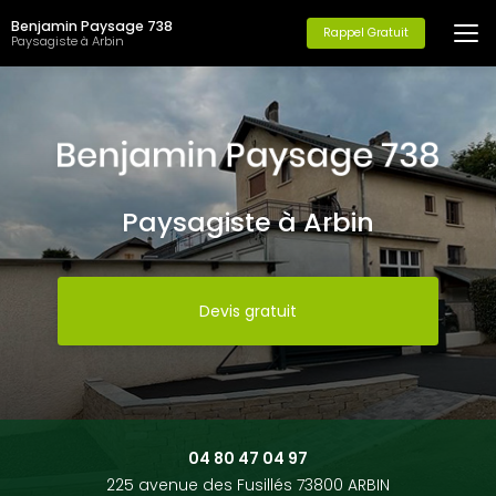
Aller
Benjamin Paysage 738
au
Rappel Gratuit
Paysagiste à Arbin
contenu
principal
Paysagiste à Arbin
Devis gratuit
04 80 47 04 97
225 avenue des Fusillés 73800 ARBIN