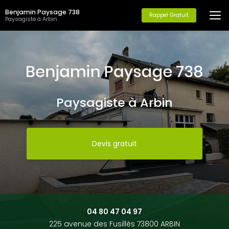
Aller
Benjamin Paysage 738
au
Rappel Gratuit
Paysagiste à Arbin
contenu
principal
Paysagiste à Arbin
Devis gratuit
04 80 47 04 97
225 avenue des Fusillés 73800 ARBIN