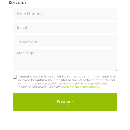
Servolex
Nom Prénom
Email
Téléphone
Message
J'autorise ce site à conserver l'ensemble des données transmises
dans ce formulaire pour faciliter le suivi et le traitement de ma
demande.
(Aucune exploitation commerciale ne sera faite des
données conservées. Voir notre
politique de confidentialité
)