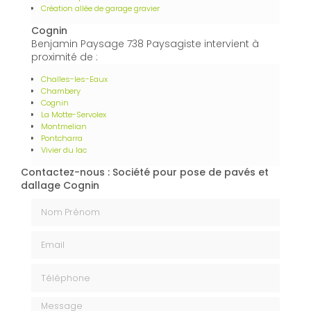
Création allée de garage gravier
Cognin
Benjamin Paysage 738 Paysagiste intervient à
proximité de :
Challes-les-Eaux
Chambery
Cognin
La Motte-Servolex
Montmelian
Pontcharra
Vivier du lac
Contactez-nous : Société pour pose de pavés et
dallage Cognin
Nom Prénom
Email
Téléphone
Message