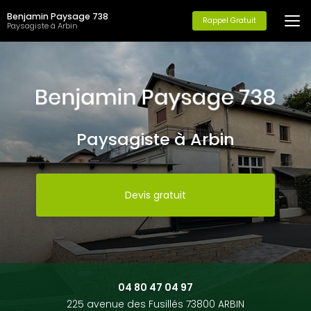
Aller
Benjamin Paysage 738
au
Rappel Gratuit
Paysagiste à Arbin
contenu
principal
Paysagiste à Arbin
Devis gratuit
04 80 47 04 97
225 avenue des Fusillés 73800 ARBIN