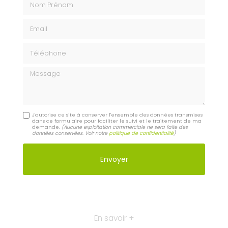
Email
Téléphone
Message
J'autorise ce site à conserver l'ensemble des données transmises
dans ce formulaire pour faciliter le suivi et le traitement de ma
demande.
(Aucune exploitation commerciale ne sera faite des
données conservées. Voir notre
politique de confidentialité
)
En savoir +