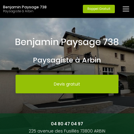
Aller
Benjamin Paysage 738
au
Rappel Gratuit
Paysagiste à Arbin
contenu
principal
Paysagiste à Arbin
Devis gratuit
04 80 47 04 97
225 avenue des Fusillés 73800 ARBIN