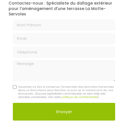
Contactez-nous : Spécialiste du dallage extérieur
pour l'aménagement d'une terrasse La Motte-
Servolex
Nom Prénom
Email
Téléphone
Message
J'autorise ce site à conserver l'ensemble des données transmises
dans ce formulaire pour faciliter le suivi et le traitement de ma
demande.
(Aucune exploitation commerciale ne sera faite des
données conservées. Voir notre
politique de confidentialité
)