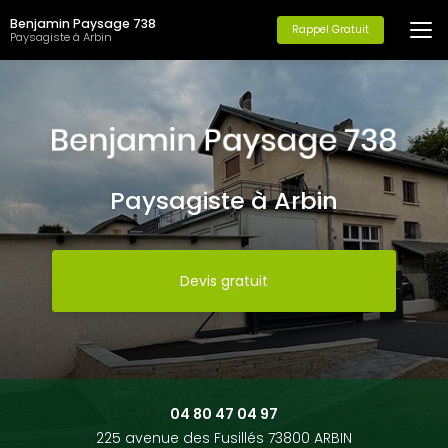
Aller
Benjamin Paysage 738
au
Rappel Gratuit
Paysagiste à Arbin
contenu
principal
Paysagiste à Arbin
Devis gratuit
04 80 47 04 97
225 avenue des Fusillés 73800 ARBIN