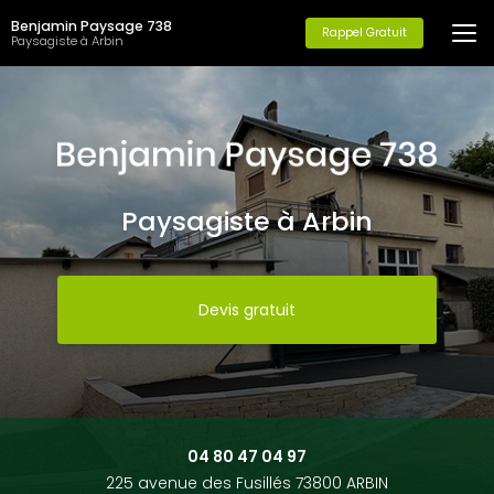
Aller
Benjamin Paysage 738
au
Rappel Gratuit
Paysagiste à Arbin
contenu
principal
Paysagiste à Arbin
Devis gratuit
04 80 47 04 97
225 avenue des Fusillés 73800 ARBIN