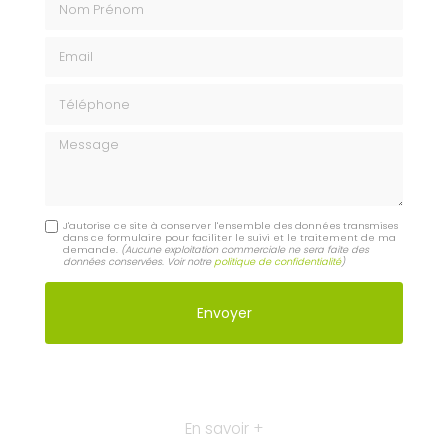
Email
Téléphone
Message
J'autorise ce site à conserver l'ensemble des données transmises
dans ce formulaire pour faciliter le suivi et le traitement de ma
demande.
(Aucune exploitation commerciale ne sera faite des
données conservées. Voir notre
politique de confidentialité
)
En savoir +