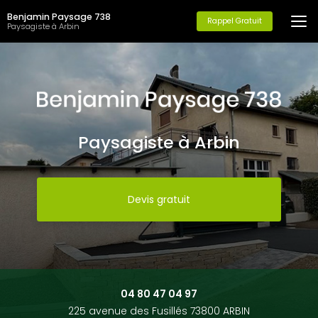
Aller
Benjamin Paysage 738
au
Rappel Gratuit
Paysagiste à Arbin
contenu
principal
Paysagiste à Arbin
Devis gratuit
04 80 47 04 97
225 avenue des Fusillés 73800 ARBIN