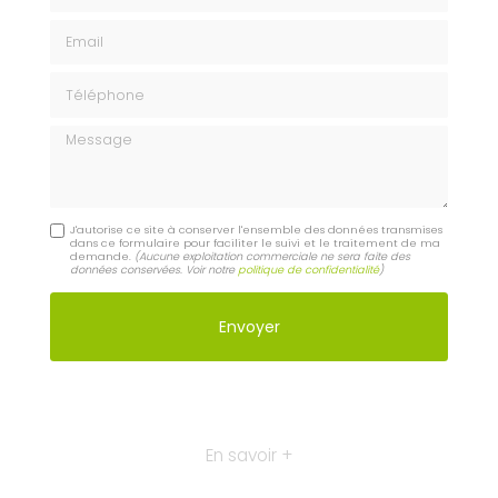
Email
Téléphone
Message
J'autorise ce site à conserver l'ensemble des données transmises
dans ce formulaire pour faciliter le suivi et le traitement de ma
demande.
(Aucune exploitation commerciale ne sera faite des
données conservées. Voir notre
politique de confidentialité
)
En savoir +