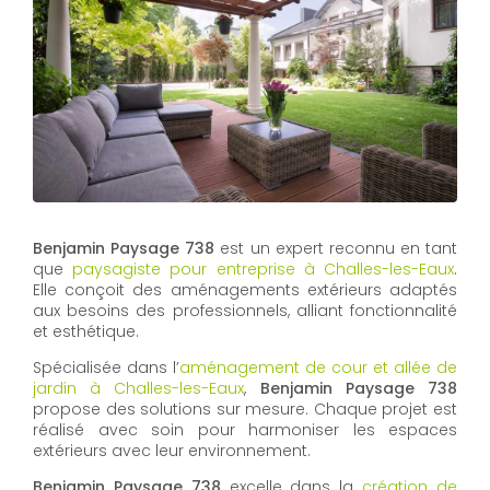
Benjamin Paysage 738
est un expert reconnu en tant
que
paysagiste pour entreprise à Challes-les-Eaux
.
Elle conçoit des aménagements extérieurs adaptés
aux besoins des professionnels, alliant fonctionnalité
et esthétique.
Spécialisée dans l’
aménagement de cour et allée de
jardin à Challes-les-Eaux
,
Benjamin Paysage 738
propose des solutions sur mesure. Chaque projet est
réalisé avec soin pour harmoniser les espaces
extérieurs avec leur environnement.
Benjamin Paysage 738
excelle dans la
création de