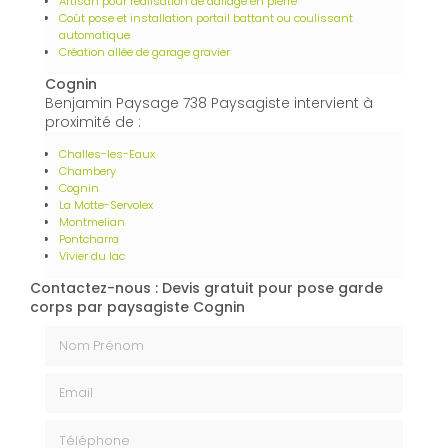
Artisan pour réalisation de dallage en pierre
Coût pose et installation portail battant ou coulissant
automatique
Création allée de garage gravier
Cognin
Benjamin Paysage 738 Paysagiste intervient à
proximité de :
Challes-les-Eaux
Chambery
Cognin
La Motte-Servolex
Montmelian
Pontcharra
Vivier du lac
Contactez-nous : Devis gratuit pour pose garde
corps par paysagiste Cognin
Nom Prénom
Email
Téléphone