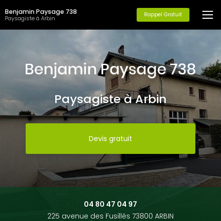
Aller
Benjamin Paysage 738
au
Rappel Gratuit
Paysagiste à Arbin
contenu
principal
Paysagiste à Arbin
Devis gratuit
04 80 47 04 97
225 avenue des Fusillés 73800 ARBIN