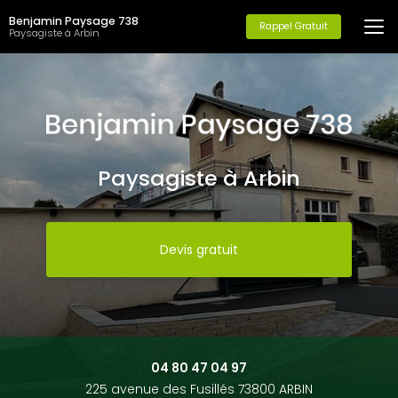
Aller
Benjamin Paysage 738
au
Rappel Gratuit
Paysagiste à Arbin
contenu
principal
Paysagiste à Arbin
Devis gratuit
04 80 47 04 97
225 avenue des Fusillés 73800 ARBIN